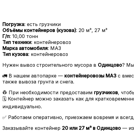
Погрузка
: есть грузчики
Объёмы контейнеров (кузова)
: 20 м³, 27 м³
Г/п
: 10,00 тонн
Тип техники
: контейнеровоз
Марка автомобиля
: МАЗ
Тип кузова
: контейнеровоз
Нужен вывоз строительного мусора в
Одинцово
? Мы
🚛 В нашем автопарке —
контейнеровозы МАЗ
с вмес
также вывоза грунта и снега.
👷 При необходимости предоставим
грузчиков
, чтоб
🗓 Контейнер можно заказать как для кратковременн
индивидуально.
✅ Работаем оперативно, приезжаем вовремя и всегд
Заказывайте контейнер
20 или 27 м³ в Одинцово
— из