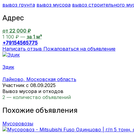
вывоз грунта
вывоз мусора
вывоз строительного му
Адрес
от 22 000 ₽
1 100 ₽ —
за 1 м³
+79154565775
Написать отзыв
Пожаловаться на объявление
Эдик
Лайково, Московская область
Участник с 08.09.2025
Вывоз мусора и отходов
2 — количество объявлений
Похожие объявления
Мусоровозы