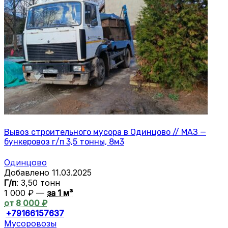
Вывоз строительного мусора в Одинцово // МАЗ —
бункеровоз г/п 3,5 тонны, 8м3
Одинцово
Добавлено 11.03.2025
Г/п
: 3,50 тонн
1 000 ₽ —
за 1 м³
от 8 000 ₽
+79166157637
Мусоровозы