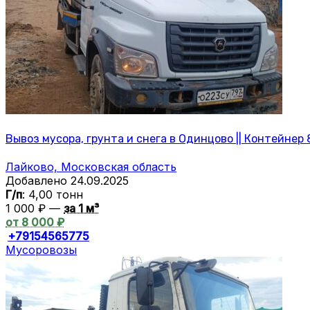
Вывоз мусора, грунта и снега в Одинцово || Контейнер 8
Лайково, Московская область
Добавлено 24.09.2025
Г/п
: 4,00 тонн
1 000 ₽ —
за 1 м³
от 8 000 ₽
+79154565775
Мусоровозы