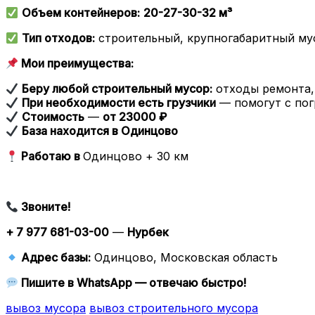
Объем контейнеров:
20-27-30-32 м³
Тип отходов:
строительный, крупногабаритный му
Мои преимущества:
Беру любой строительный мусор:
отходы ремонта, 
При необходимости есть грузчики
— помогут с пог
Стоимость
—
от 23000 ₽
База находится в Одинцово
Работаю в
Одинцово + 30 км
Звоните!
+ 7 977 681-03-00
—
Нурбек
Адрес базы:
Одинцово, Московская область
Пишите в WhatsApp — отвечаю быстро!
вывоз мусора
вывоз строительного мусора