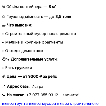
🗑️ Объём контейнера —
8 м³
⚖️ Грузоподъёмность — до
3,5 тонн
🧱
Что вывозим:
• Строительный мусор после ремонта
• Мелкие и крупные фрагменты
• Отходы демонтажа
🧑‍🔧
Дополнительные услуги:
• Есть
грузчики
💰
Цена — от 9000 ₽ за рейс
📍
Адрес базы
: Истра
📞
На связи
: +7 977 055 93 12 звоните!
вывоз грунта
вывоз мусора
вывоз строительного