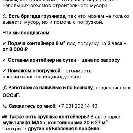
небольших объемов строительного мусора.
💪
Есть бригада грузчиков
, так что можем не только
вывезти мусор, но и помочь с погрузкой.
Что мы предлагаем:
✔
Подача контейнера 8 м³
под погрузку на
2 часа
–
от 8 000 ₽
✔
Оставим контейнер на сутки
–
цена по запросу
✔
Поможем с погрузкой
– стоимость
рассчитывается индивидуально
💰
Работаем за наличные и по безналу
, подключены к
ОССиГ
.
📞
Свяжитесь со мной:
+7 931 292 14 43
🚛
Также есть крупные контейнеры!
В автопарке
мультилифт МАЗ
с
контейнерами 20 и 27 м³
.
Смотрите
другие объявления в профиле
!