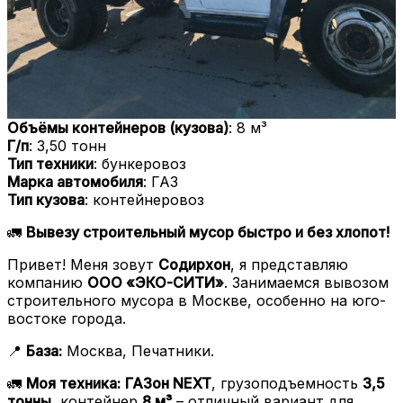
Объёмы контейнеров (кузова)
: 8 м³
Г/п
: 3,50 тонн
Тип техники
: бункеровоз
Марка автомобиля
: ГАЗ
Тип кузова
: контейнеровоз
🚛
Вывезу строительный мусор быстро и без хлопот!
Привет! Меня зовут
Содирхон
, я представляю
компанию
ООО «ЭКО-СИТИ»
. Занимаемся вывозом
строительного мусора в Москве, особенно на юго-
востоке города.
📍
База:
Москва, Печатники.
🚛
Моя техника:
ГАЗон NEXT
, грузоподъемность
3,5
тонны
, контейнер
8 м³
– отличный вариант для