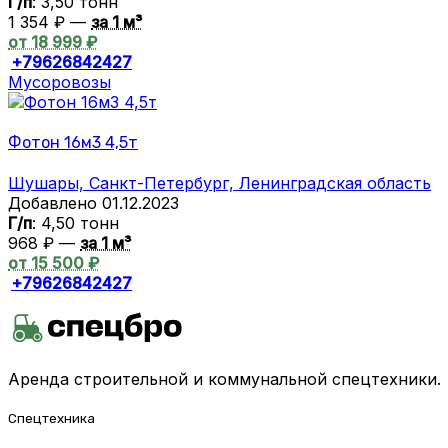
Г/п
: 3,50 тонн
1 354 ₽ —
за 1 м³
от 18 999 ₽
+79626842427
Мусоровозы
Фотон 16м3 4,5т
Шушары, Санкт-Петербург, Ленинградская область
Добавлено 01.12.2023
Г/п
: 4,50 тонн
968 ₽ —
за 1 м³
от 15 500 ₽
+79626842427
Аренда строительной и коммунальной спецтехники.
Спецтехника