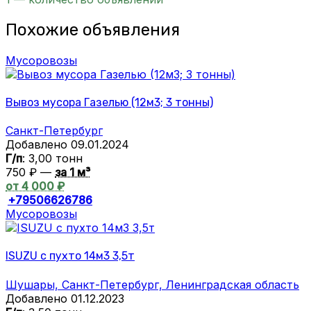
Похожие объявления
Мусоровозы
Вывоз мусора Газелью (12м3; 3 тонны)
Санкт-Петербург
Добавлено 09.01.2024
Г/п
: 3,00 тонн
750 ₽ —
за 1 м³
от 4 000 ₽
+79506626786
Мусоровозы
ISUZU с пухто 14м3 3,5т
Шушары, Санкт-Петербург, Ленинградская область
Добавлено 01.12.2023