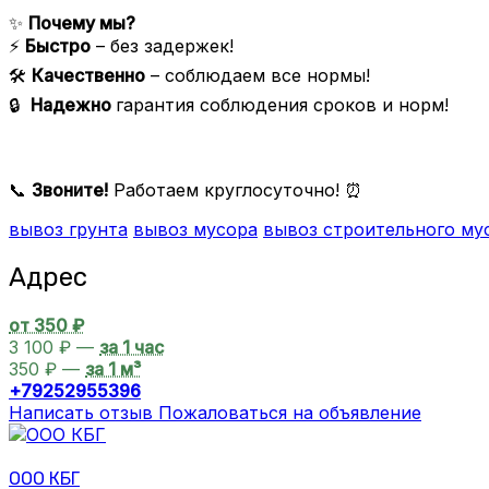
✨
Почему мы?
⚡
Быстро
– без задержек!
🛠️
Качественно
– соблюдаем все нормы!
🔒
Надежно
гарантия соблюдения сроков и норм!
📞
Звоните!
Работаем круглосуточно! ⏰
вывоз грунта
вывоз мусора
вывоз строительного му
Адрес
от 350 ₽
3 100 ₽ —
за 1 час
350 ₽ —
за 1 м³
+79252955396
Написать отзыв
Пожаловаться на объявление
ООО КБГ