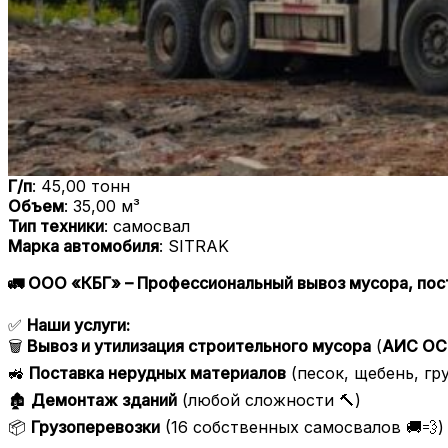
Г/п
: 45,00 тонн
Объем
: 35,00 м³
Тип техники
: самосвал
Марка автомобиля
: SITRAK
🚛 ООО «КБГ» – Профессиональный вывоз мусора, пост
✅
Наши услуги:
🗑️
Вывоз и утилизация строительного мусора
(
АИС ОС
🚜
Поставка нерудных материалов
(песок, щебень, гру
🏚️
Демонтаж зданий
(любой сложности 🔨)
📦
Грузоперевозки
(16 собственных самосвалов 🚚💨)