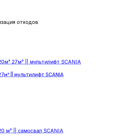
изация отходов
27м³ || мультилифт SCANIA