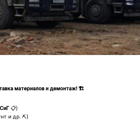
авка материалов и демонтаж! 🏗️
СиГ
📋)
нт и др. ⛏️)