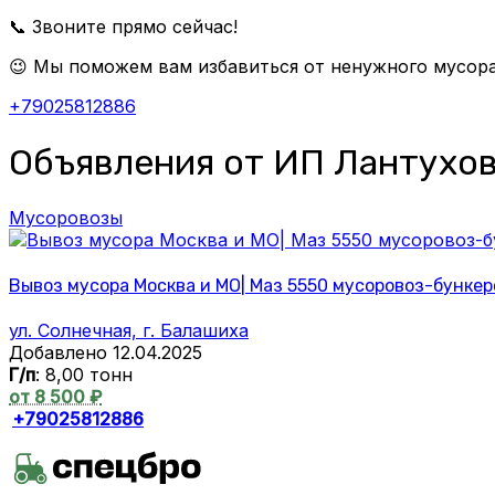
📞 Звоните прямо сейчас!
😉 Мы поможем вам избавиться от ненужного мусора
+79025812886
Объявления от ИП Лантухо
Мусоровозы
Вывоз мусора Москва и МО| Маз 5550 мусоровоз-бункеров
ул. Солнечная, г. Балашиха
Добавлено 12.04.2025
Г/п
: 8,00 тонн
от 8 500 ₽
+79025812886